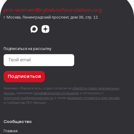
pro-women@rybakovfoundation.org
г. Москва, Ленинградский проспект, дом 36, стр. 11
Подписаться на рассылку
Подписаться
Нажимая «Подписаться», я даю согласие на
обработку своих персональных
данных
, принимаю
пользовательское соглашение
и соглашаюсь с
политикой конфиденциальности
, а также
разрешаю отправлять мне письма
от сообщества PRO Женщин.
Сообщество
Главная