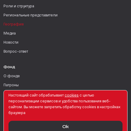
Роли и структура
Региональные представители
География
Медиа
Новости
Вопрос-ответ
Фонд
О фонде
Патроны
Поддержать
Настоящий сайт обрабатывает
сookies
с целью
персонализации сервисов и удобства пользования веб-
Для СМИ
сайтом. Вы можете запретить обработку сookies в настройках
браузера
English Version
Ok
© PRO Женщин. Все права защищены. 2026