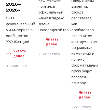
PRO Женщин
Генеральный
2016–
появился
директор
2026»
официальный
фонда
Снят
канал в Яндекс
рассказала,
документальный
Дзене.
как
мини-сериал о
Присоединяйтесь.
сообщество
сообществе
становится
Читать
PRO Женщин!
инструментом
далее
социальных
Читать
изменений и
29 июля 2026
далее
почему
формат малых
31 июля 2026
групп будет
полезен
сектору.
Читать
далее
7 июля 2026