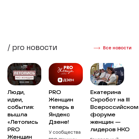
Создать группу
Интервью участниц
/ pro новости
Все новости
Люди,
PRO
Екатерина
идеи,
Женщин
Скробот на III
события:
теперь в
Всероссийском
вышла
Яндекс
форуме
«Летопись
Дзене!
женщин —
PRO
лидеров НКО
У сообщества
Женщин