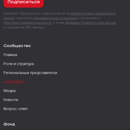
Подписаться
Нажимая «Подписаться», я даю согласие на
обработку своих персональных
данных
, принимаю
пользовательское соглашение
и соглашаюсь с
политикой конфиденциальности
, а также
разрешаю отправлять мне письма
от сообщества PRO Женщин.
Сообщество
Главная
Роли и структура
Региональные представители
География
Медиа
Новости
Вопрос-ответ
Фонд