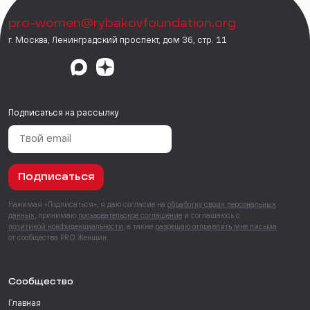
pro-women@rybakovfoundation.org
г. Москва, Ленинградский проспект, дом 36, стр. 11
Подписаться на рассылку
Подписаться
Нажимая «Подписаться», я даю согласие на
обработку своих персональных
данных
, принимаю
пользовательское соглашение
и соглашаюсь с
политикой конфиденциальности
, а также
разрешаю отправлять мне письма
от сообщества PRO Женщин.
Сообщество
Главная