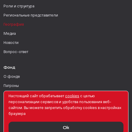
Роли и структура
Региональные представители
География
Медиа
Новости
Вопрос-ответ
Фонд
О фонде
Патроны
Поддержать
Настоящий сайт обрабатывает
сookies
с целью
персонализации сервисов и удобства пользования веб-
Для СМИ
сайтом. Вы можете запретить обработку сookies в настройках
браузера
English Version
Ok
© PRO Женщин. Все права защищены. 2026