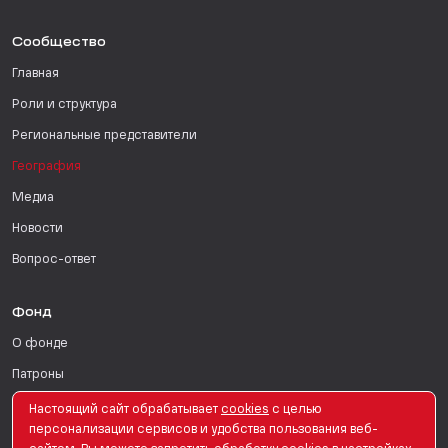
Сообщество
Главная
Роли и структура
Региональные представители
География
Медиа
Новости
Вопрос-ответ
Фонд
О фонде
Патроны
Поддержать
Настоящий сайт обрабатывает
сookies
с целью
персонализации сервисов и удобства пользования веб-
Для СМИ