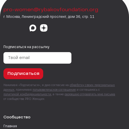
pro-women@rybakovfoundation.org
г. Москва, Ленинградский проспект, дом 36, стр. 11
Подписаться на рассылку
Подписаться
Нажимая «Подписаться», я даю согласие на
обработку своих персональных
данных
, принимаю
пользовательское соглашение
и соглашаюсь с
политикой конфиденциальности
, а также
разрешаю отправлять мне письма
от сообщества PRO Женщин.
Сообщество
Главная