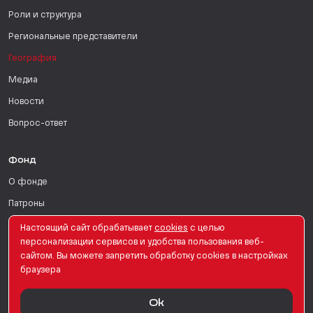
Роли и структура
Региональные представители
География
Медиа
Новости
Вопрос-ответ
Фонд
О фонде
Патроны
Поддержать
Настоящий сайт обрабатывает
сookies
с целью
персонализации сервисов и удобства пользования веб-
Для СМИ
сайтом. Вы можете запретить обработку сookies в настройках
браузера
English Version
Ok
© PRO Женщин. Все права защищены. 2026