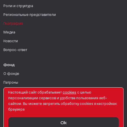
Роли и структура
Региональные представители
География
Медиа
Новости
Вопрос-ответ
Фонд
О фонде
Патроны
Поддержать
Настоящий сайт обрабатывает
сookies
с целью
персонализации сервисов и удобства пользования веб-
Для СМИ
сайтом. Вы можете запретить обработку сookies в настройках
браузера
English Version
Ok
© PRO Женщин. Все права защищены. 2026