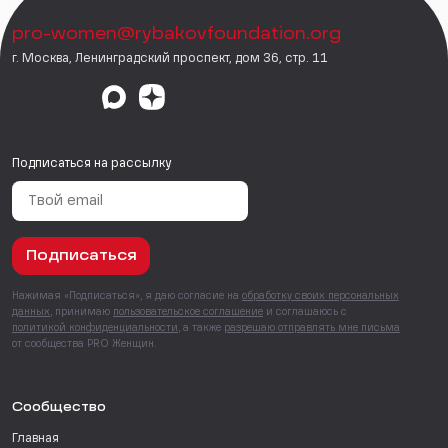
pro-women@rybakovfoundation.org
г. Москва, Ленинградский проспект, дом 36, стр. 11
Подписаться на рассылку
Подписаться
Нажимая «Подписаться», я даю согласие на
обработку своих персональных
данных
, принимаю
пользовательское соглашение
и соглашаюсь с
политикой конфиденциальности
, а также
разрешаю отправлять мне письма
от сообщества PRO Женщин.
Сообщество
Главная