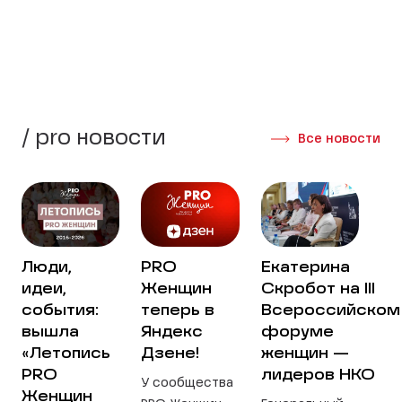
Создать группу
Интервью участниц
/ pro новости
Все новости
Люди,
PRO
Екатерина
идеи,
Женщин
Скробот на III
события:
теперь в
Всероссийском
вышла
Яндекс
форуме
«Летопись
Дзене!
женщин —
PRO
лидеров НКО
У сообщества
Женщин