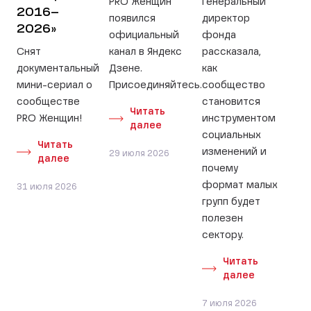
PRO Женщин
Генеральный
2016–
появился
директор
2026»
официальный
фонда
Снят
канал в Яндекс
рассказала,
документальный
Дзене.
как
мини-сериал о
Присоединяйтесь.
сообщество
сообществе
становится
Читать
PRO Женщин!
инструментом
далее
социальных
Читать
изменений и
29 июля 2026
далее
почему
формат малых
31 июля 2026
групп будет
полезен
сектору.
Читать
далее
7 июля 2026