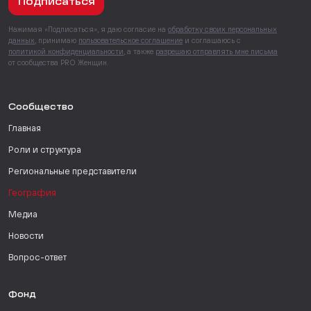
Подписаться
Нажимая «Подписаться», я даю согласие на
обработку своих персональных
данных
, принимаю
пользовательское соглашение
и соглашаюсь с
политикой конфиденциальности
, а также
разрешаю отправлять мне письма
от сообщества PRO Женщин.
Сообщество
Главная
Роли и структура
Региональные представители
География
Медиа
Новости
Вопрос-ответ
Фонд