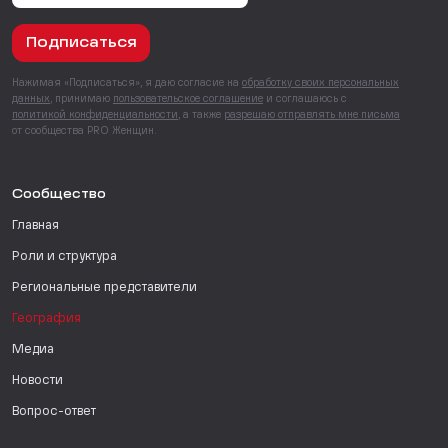
Подписаться
Нажимая «Подписаться», я даю согласие на
обработку своих персональных
данных
, принимаю
пользовательское соглашение
и соглашаюсь с
политикой конфиденциальности
, а также
разрешаю отправлять мне письма
от сообщества PRO Женщин.
Сообщество
Главная
Роли и структура
Региональные представители
География
Медиа
Новости
Вопрос-ответ