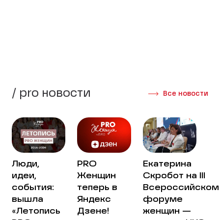
стороны своей жизни.
Создать группу
Интервью участниц
/ pro новости
Все новости
Люди,
PRO
Екатерина
идеи,
Женщин
Скробот на III
события:
теперь в
Всероссийском
вышла
Яндекс
форуме
«Летопись
Дзене!
женщин —