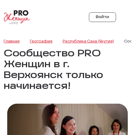
Войти
Главная
География
Республика Саха (Якутия)
Сооб
Сообщество PRO
Женщин в г.
Верхоянск только
начинается!