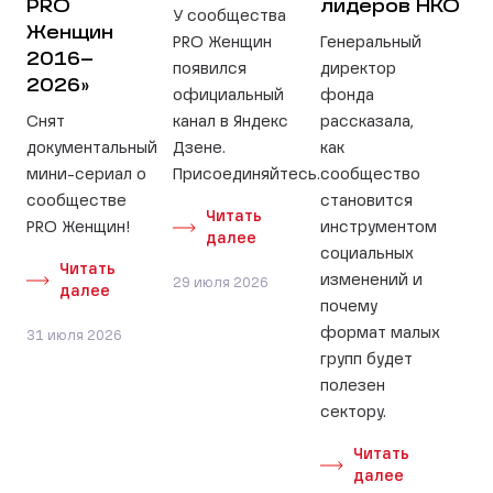
PRO
лидеров НКО
У сообщества
Женщин
PRO Женщин
Генеральный
2016–
появился
директор
2026»
официальный
фонда
Снят
канал в Яндекс
рассказала,
документальный
Дзене.
как
мини-сериал о
Присоединяйтесь.
сообщество
сообществе
становится
Читать
PRO Женщин!
инструментом
далее
социальных
Читать
изменений и
29 июля 2026
далее
почему
формат малых
31 июля 2026
групп будет
полезен
сектору.
Читать
далее