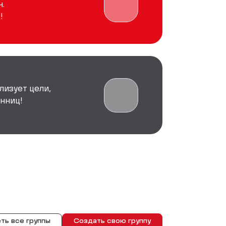
.
!
лизует цели,
нниц!
ть все группы
Создать свою группу