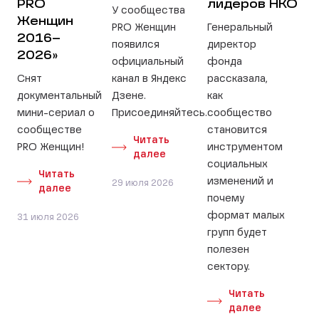
PRO
лидеров НКО
У сообщества
Женщин
PRO Женщин
Генеральный
2016–
появился
директор
2026»
официальный
фонда
Снят
канал в Яндекс
рассказала,
документальный
Дзене.
как
мини-сериал о
Присоединяйтесь.
сообщество
сообществе
становится
Читать
PRO Женщин!
инструментом
далее
социальных
Читать
изменений и
29 июля 2026
далее
почему
формат малых
31 июля 2026
групп будет
полезен
сектору.
Читать
далее