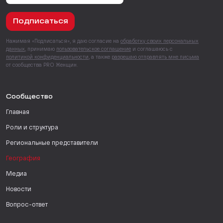
Подписаться
Нажимая «Подписаться», я даю согласие на
обработку своих персональных
данных
, принимаю
пользовательское соглашение
и соглашаюсь с
политикой конфиденциальности
, а также
разрешаю отправлять мне письма
от сообщества PRO Женщин.
Сообщество
Главная
Роли и структура
Региональные представители
География
Медиа
Новости
Вопрос-ответ