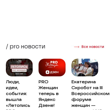
стороны своей жизни.
Создать группу
Интервью участниц
/ pro новости
Все новости
Люди,
PRO
Екатерина
идеи,
Женщин
Скробот на III
события:
теперь в
Всероссийском
вышла
Яндекс
форуме
«Летопись
Дзене!
женщин —