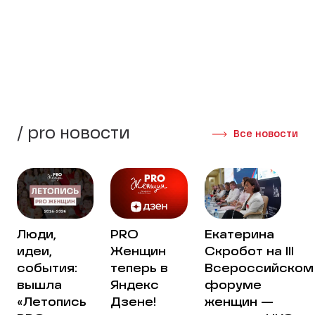
стороны своей жизни.
Создать группу
Интервью участниц
/ pro новости
Все новости
Люди,
PRO
Екатерина
идеи,
Женщин
Скробот на III
события:
теперь в
Всероссийском
вышла
Яндекс
форуме
«Летопись
Дзене!
женщин —