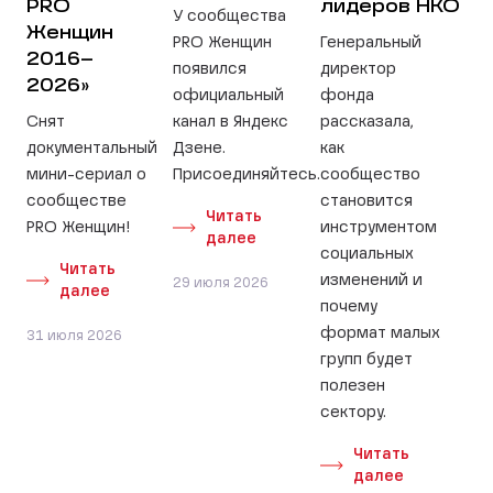
PRO
лидеров НКО
У сообщества
Женщин
PRO Женщин
Генеральный
2016–
появился
директор
2026»
официальный
фонда
Снят
канал в Яндекс
рассказала,
документальный
Дзене.
как
мини-сериал о
Присоединяйтесь.
сообщество
сообществе
становится
Читать
PRO Женщин!
инструментом
далее
социальных
Читать
изменений и
29 июля 2026
далее
почему
формат малых
31 июля 2026
групп будет
полезен
сектору.
Читать
далее