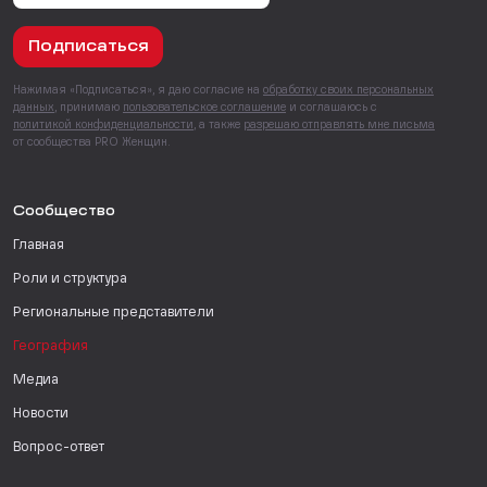
Подписаться
Нажимая «Подписаться», я даю согласие на
обработку своих персональных
данных
, принимаю
пользовательское соглашение
и соглашаюсь с
политикой конфиденциальности
, а также
разрешаю отправлять мне письма
от сообщества PRO Женщин.
Сообщество
Главная
Роли и структура
Региональные представители
География
Медиа
Новости
Вопрос-ответ