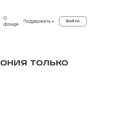
О
Поддержать
Войти
фонде
ония только