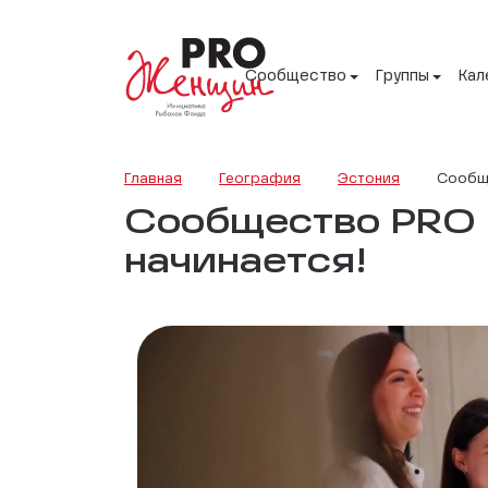
Сообщество
Группы
Кал
Главная
География
Эстония
Сообще
Сообщество PRO Ж
начинается!