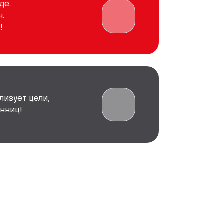
де.
.
!
лизует цели,
нниц!