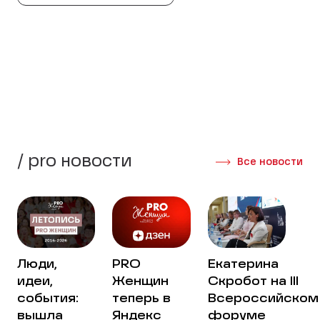
целях, мечтах и трудностях, и
наставников и партнёров.
взглянуть по-новому на многие
стороны своей жизни.
Создать группу
Интервью участниц
/ pro новости
Все новости
Люди,
PRO
Екатерина
идеи,
Женщин
Скробот на III
события:
теперь в
Всероссийском
вышла
Яндекс
форуме