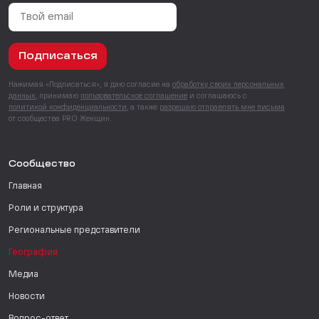
Подписаться
Нажимая «Подписаться», я даю согласие на
обработку своих персональных
данных
, принимаю
пользовательское соглашение
и соглашаюсь с
политикой конфиденциальности
, а также
разрешаю отправлять мне письма
от сообщества PRO Женщин.
Сообщество
Главная
Роли и структура
Региональные представители
География
Медиа
Новости
Вопрос-ответ