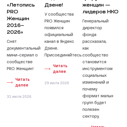
«Летопись
Дзене!
женщин —
PRO
лидеров НКО
У сообщества
Женщин
PRO Женщин
Генеральный
2016–
появился
директор
2026»
официальный
фонда
Снят
канал в Яндекс
рассказала,
документальный
Дзене.
как
мини-сериал о
Присоединяйтесь.
сообщество
сообществе
становится
Читать
PRO Женщин!
инструментом
далее
социальных
Читать
изменений и
29 июля 2026
далее
почему
формат малых
31 июля 2026
групп будет
полезен
сектору.