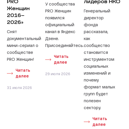
PRO
лидеров НКО
У сообщества
Женщин
PRO Женщин
Генеральный
2016–
появился
директор
2026»
официальный
фонда
Снят
канал в Яндекс
рассказала,
документальный
Дзене.
как
мини-сериал о
Присоединяйтесь.
сообщество
сообществе
становится
Читать
PRO Женщин!
инструментом
далее
социальных
Читать
изменений и
29 июля 2026
далее
почему
формат малых
31 июля 2026
групп будет
полезен
сектору.
Читать
далее