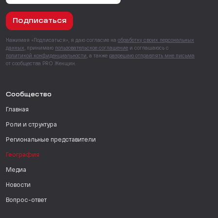
Подписаться
Нажимая «Подписаться», я даю согласие на
обработку своих персональных
данных
, принимаю
пользовательское соглашение
и соглашаюсь с
политикой конфиденциальности
, а также
разрешаю отправлять мне письма
от сообщества PRO Женщин.
Сообщество
Главная
Роли и структура
Региональные представители
География
Медиа
Новости
Вопрос-ответ