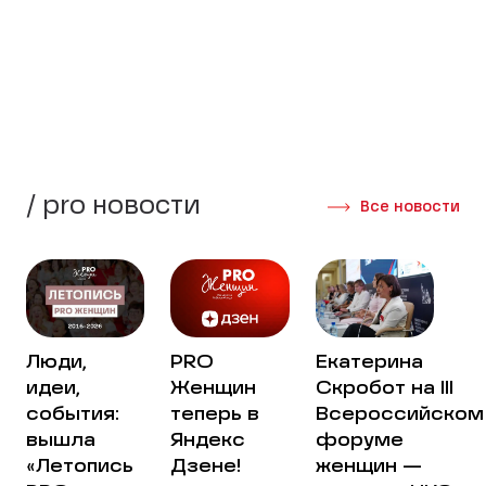
стороны своей жизни.
Создать группу
Интервью участниц
/ pro новости
Все новости
Люди,
PRO
Екатерина
идеи,
Женщин
Скробот на III
события:
теперь в
Всероссийском
вышла
Яндекс
форуме
«Летопись
Дзене!
женщин —