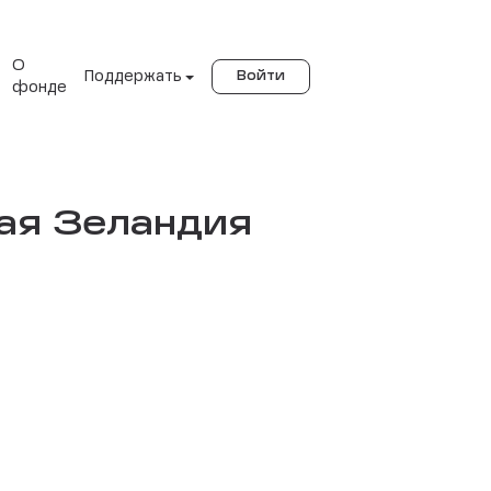
О
Поддержать
Войти
фонде
вая Зеландия