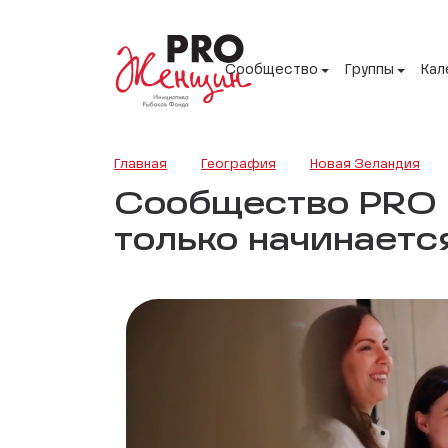
Сообщество
Группы
Кал
Главная
География
Новая Зеландия
Сообщество PRO Ж
только начинаетс