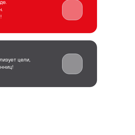
де.
.
!
лизует цели,
нниц!