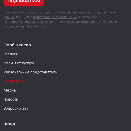
Подписаться
Нажимая «Подписаться», я даю согласие на
обработку своих персональных
данных
, принимаю
пользовательское соглашение
и соглашаюсь с
политикой конфиденциальности
, а также
разрешаю отправлять мне письма
от сообщества PRO Женщин.
Сообщество
Главная
Роли и структура
Региональные представители
География
Медиа
Новости
Вопрос-ответ
Фонд