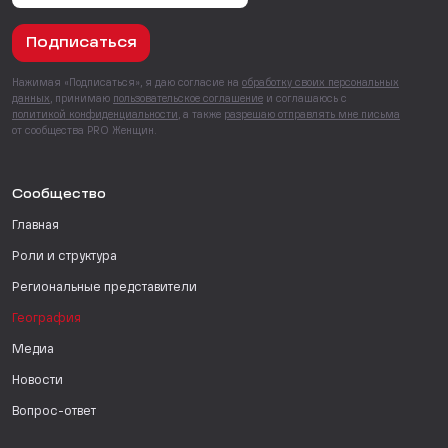
Подписаться
Нажимая «Подписаться», я даю согласие на
обработку своих персональных
данных
, принимаю
пользовательское соглашение
и соглашаюсь с
политикой конфиденциальности
, а также
разрешаю отправлять мне письма
от сообщества PRO Женщин.
Сообщество
Главная
Роли и структура
Региональные представители
География
Медиа
Новости
Вопрос-ответ