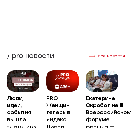
стороны своей жизни.
Создать группу
Интервью участниц
/ pro новости
Все новости
Люди,
PRO
Екатерина
идеи,
Женщин
Скробот на III
события:
теперь в
Всероссийском
вышла
Яндекс
форуме
«Летопись
Дзене!
женщин —