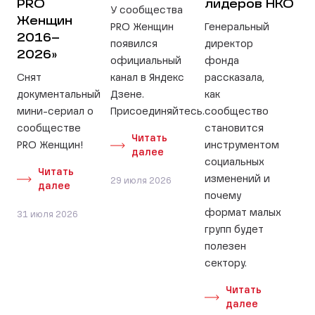
PRO
лидеров НКО
У сообщества
Женщин
PRO Женщин
Генеральный
2016–
появился
директор
2026»
официальный
фонда
Снят
канал в Яндекс
рассказала,
документальный
Дзене.
как
мини-сериал о
Присоединяйтесь.
сообщество
сообществе
становится
Читать
PRO Женщин!
инструментом
далее
социальных
Читать
изменений и
29 июля 2026
далее
почему
формат малых
31 июля 2026
групп будет
полезен
сектору.
Читать
далее