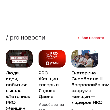
Создать группу
Интервью участниц
/ pro новости
Все новости
Люди,
PRO
Екатерина
идеи,
Женщин
Скробот на III
события:
теперь в
Всероссийском
вышла
Яндекс
форуме
«Летопись
Дзене!
женщин —
PRO
лидеров НКО
У сообщества
Женщин