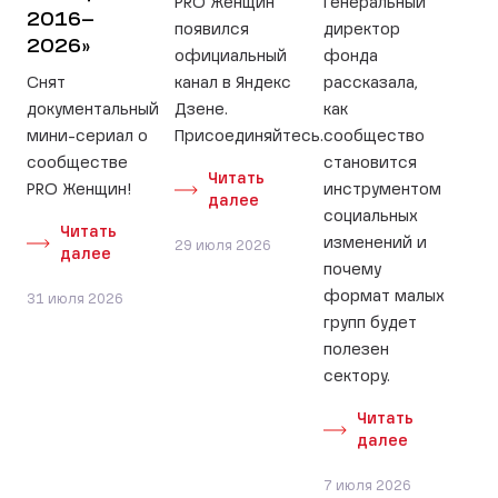
PRO Женщин
Генеральный
2016–
появился
директор
2026»
официальный
фонда
Снят
канал в Яндекс
рассказала,
документальный
Дзене.
как
мини-сериал о
Присоединяйтесь.
сообщество
сообществе
становится
Читать
PRO Женщин!
инструментом
далее
социальных
Читать
изменений и
29 июля 2026
далее
почему
формат малых
31 июля 2026
групп будет
полезен
сектору.
Читать
далее
7 июля 2026