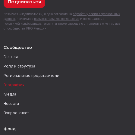
Подписаться
Нажимая «Подписаться», я даю согласие на
обработку своих персональных
данных
, принимаю
пользовательское соглашение
и соглашаюсь с
политикой конфиденциальности
, а также
разрешаю отправлять мне письма
от сообщества PRO Женщин.
Сообщество
Главная
Роли и структура
Региональные представители
География
Медиа
Новости
Вопрос-ответ
Фонд