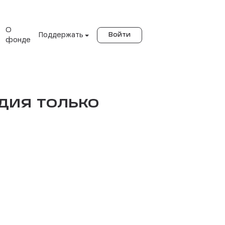
О
Поддержать
Войти
фонде
дия только