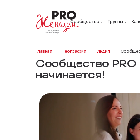
Сообщество
Группы
Кал
Главная
География
Индия
Сообщест
Сообщество PRO Ж
начинается!