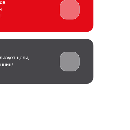
де.
.
!
лизует цели,
нниц!