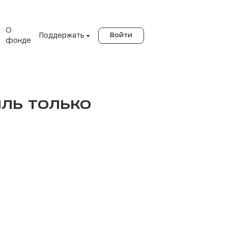
О
Поддержать
Войти
фонде
ль только