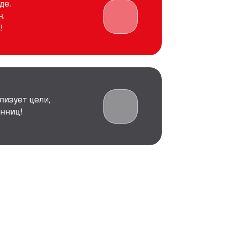
де.
.
!
лизует цели,
нниц!