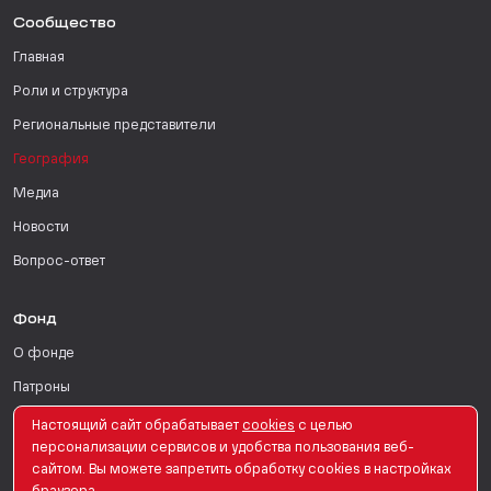
Сообщество
Главная
Роли и структура
Региональные представители
География
Медиа
Новости
Вопрос-ответ
Фонд
О фонде
Патроны
Поддержать
Настоящий сайт обрабатывает
сookies
с целью
персонализации сервисов и удобства пользования веб-
Для СМИ
сайтом. Вы можете запретить обработку сookies в настройках