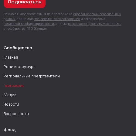
Подписаться
Нажимая «Подписаться», я даю согласие на
обработку своих персональных
данных
, принимаю
пользовательское соглашение
и соглашаюсь с
политикой конфиденциальности
, а также
разрешаю отправлять мне письма
от сообщества PRO Женщин.
Сообщество
Главная
Роли и структура
Региональные представители
География
Медиа
Новости
Вопрос-ответ
Фонд