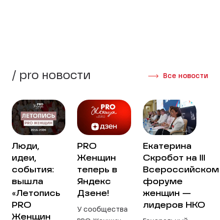
Создать группу
Интервью участниц
/ pro новости
Все новости
Люди,
PRO
Екатерина
идеи,
Женщин
Скробот на III
события:
теперь в
Всероссийском
вышла
Яндекс
форуме
«Летопись
Дзене!
женщин —
PRO
лидеров НКО
У сообщества
Женщин