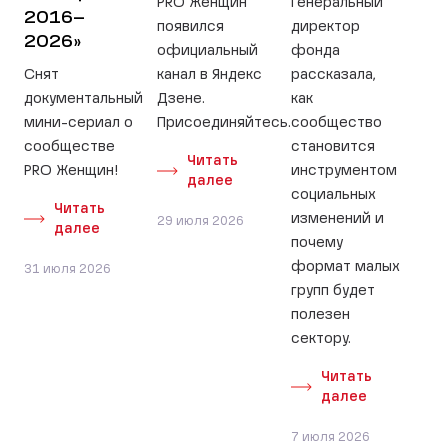
PRO Женщин
Генеральный
2016–
появился
директор
2026»
официальный
фонда
Снят
канал в Яндекс
рассказала,
документальный
Дзене.
как
мини-сериал о
Присоединяйтесь.
сообщество
сообществе
становится
Читать
PRO Женщин!
инструментом
далее
социальных
Читать
изменений и
29 июля 2026
далее
почему
формат малых
31 июля 2026
групп будет
полезен
сектору.
Читать
далее
7 июля 2026