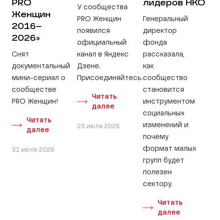
PRO
лидеров НКО
У сообщества
Женщин
PRO Женщин
Генеральный
2016–
появился
директор
2026»
официальный
фонда
Снят
канал в Яндекс
рассказала,
документальный
Дзене.
как
мини-сериал о
Присоединяйтесь.
сообщество
сообществе
становится
Читать
PRO Женщин!
инструментом
далее
социальных
Читать
изменений и
29 июля 2026
далее
почему
формат малых
31 июля 2026
групп будет
полезен
сектору.
Читать
далее