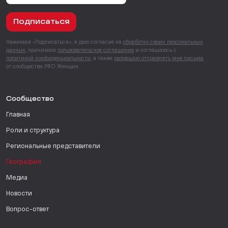
Подписаться
Нажимая «Подписаться», я даю согласие на
обработку своих персональных
данных
, принимаю
пользовательское соглашение
и соглашаюсь с
политикой конфиденциальности
, а также
разрешаю отправлять мне письма
от сообщества PRO Женщин.
Сообщество
Главная
Роли и структура
Региональные представители
География
Медиа
Новости
Вопрос-ответ