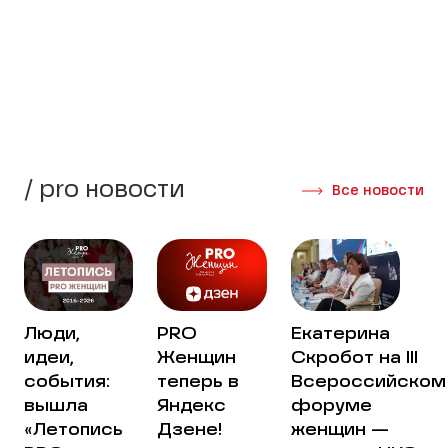
стороны своей жизни.
Создать группу
Интервью участниц
/ pro новости
Все новости
Люди,
PRO
Екатерина
идеи,
Женщин
Скробот на III
события:
теперь в
Всероссийском
вышла
Яндекс
форуме
«Летопись
Дзене!
женщин —