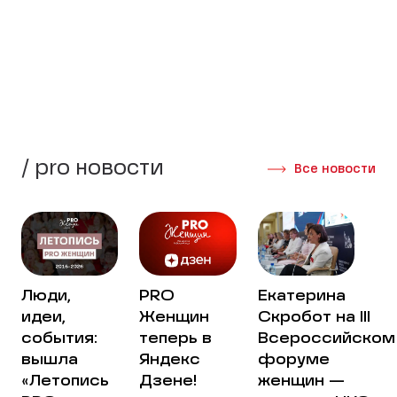
стороны своей жизни.
Создать группу
Интервью участниц
/ pro новости
Все новости
Люди,
PRO
Екатерина
идеи,
Женщин
Скробот на III
события:
теперь в
Всероссийском
вышла
Яндекс
форуме
«Летопись
Дзене!
женщин —