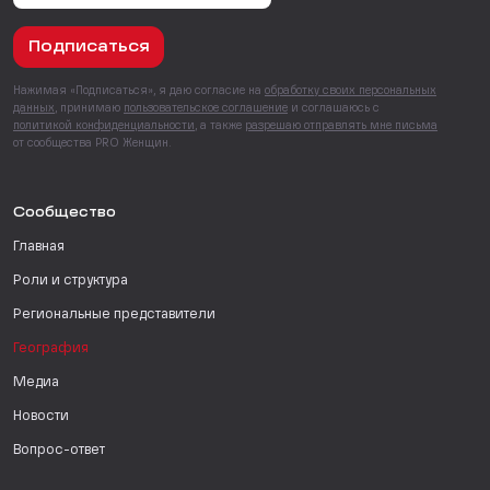
Подписаться
Нажимая «Подписаться», я даю согласие на
обработку своих персональных
данных
, принимаю
пользовательское соглашение
и соглашаюсь с
политикой конфиденциальности
, а также
разрешаю отправлять мне письма
от сообщества PRO Женщин.
Сообщество
Главная
Роли и структура
Региональные представители
География
Медиа
Новости
Вопрос-ответ