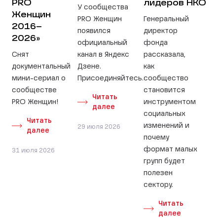
PRO
лидеров НКО
У сообщества
Женщин
PRO Женщин
Генеральный
2016–
появился
директор
2026»
официальный
фонда
Снят
канал в Яндекс
рассказала,
документальный
Дзене.
как
мини-сериал о
Присоединяйтесь.
сообщество
сообществе
становится
Читать
PRO Женщин!
инструментом
далее
социальных
Читать
изменений и
29 июля 2026
далее
почему
формат малых
31 июля 2026
групп будет
полезен
сектору.
Читать
далее