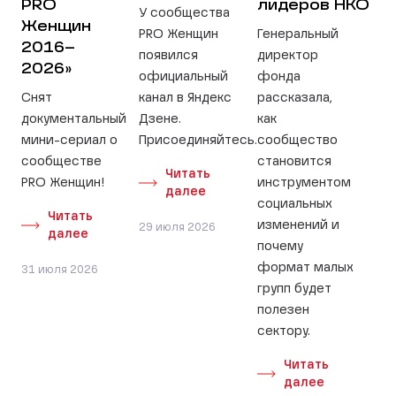
PRO
лидеров НКО
У сообщества
Женщин
PRO Женщин
Генеральный
2016–
появился
директор
2026»
официальный
фонда
Снят
канал в Яндекс
рассказала,
документальный
Дзене.
как
мини-сериал о
Присоединяйтесь.
сообщество
сообществе
становится
Читать
PRO Женщин!
инструментом
далее
социальных
Читать
изменений и
29 июля 2026
далее
почему
формат малых
31 июля 2026
групп будет
полезен
сектору.
Читать
далее