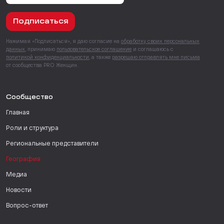
Подписаться
Нажимая «Подписаться», я даю согласие на
обработку своих персональных
данных
, принимаю
пользовательское соглашение
и соглашаюсь с
политикой конфиденциальности
, а также
разрешаю отправлять мне письма
от сообщества PRO Женщин.
Сообщество
Главная
Роли и структура
Региональные представители
География
Медиа
Новости
Вопрос-ответ