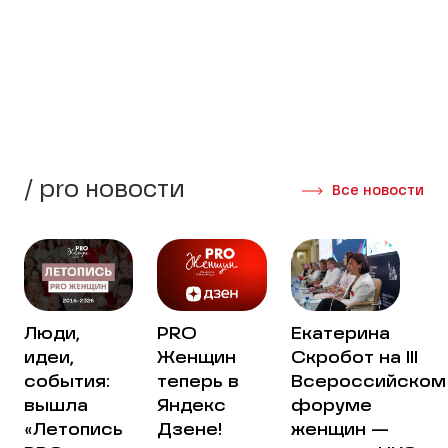
стороны своей жизни.
Создать группу
Интервью участниц
/ pro новости
Все новости
Люди,
PRO
Екатерина
идеи,
Женщин
Скробот на III
события:
теперь в
Всероссийском
вышла
Яндекс
форуме
«Летопись
Дзене!
женщин —