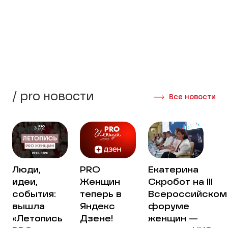
стороны своей жизни.
Создать группу
Интервью участниц
/ pro новости
Все новости
Люди,
PRO
Екатерина
идеи,
Женщин
Скробот на III
события:
теперь в
Всероссийском
вышла
Яндекс
форуме
«Летопись
Дзене!
женщин —