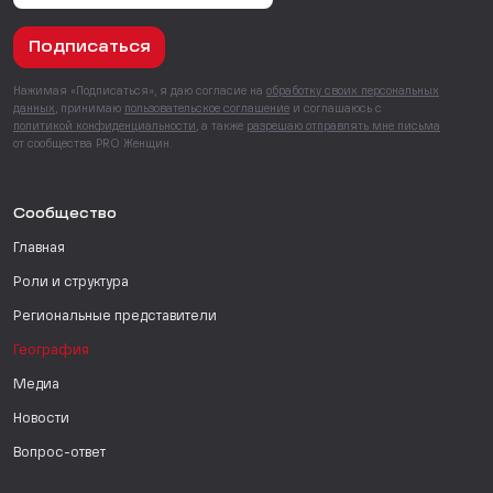
Подписаться
Нажимая «Подписаться», я даю согласие на
обработку своих персональных
данных
, принимаю
пользовательское соглашение
и соглашаюсь с
политикой конфиденциальности
, а также
разрешаю отправлять мне письма
от сообщества PRO Женщин.
Сообщество
Главная
Роли и структура
Региональные представители
География
Медиа
Новости
Вопрос-ответ