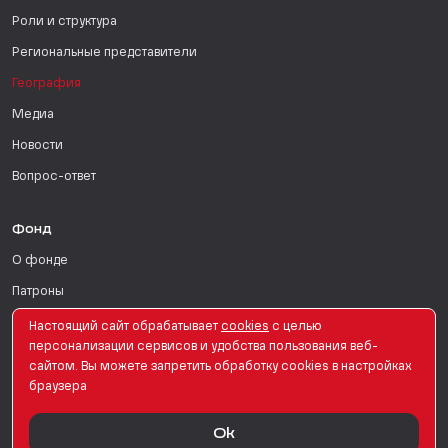
Роли и структура
Региональные представители
География
Медиа
Новости
Вопрос-ответ
Фонд
О фонде
Патроны
Поддержать
Настоящий сайт обрабатывает
сookies
с целью
персонализации сервисов и удобства пользования веб-
Для СМИ
сайтом. Вы можете запретить обработку сookies в настройках
браузера
English Version
Ok
© PRO Женщин. Все права защищены. 2026