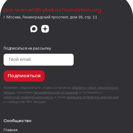
pro-women@rybakovfoundation.org
г. Москва, Ленинградский проспект, дом 36, стр. 11
Подписаться на рассылку
Подписаться
Нажимая «Подписаться», я даю согласие на
обработку своих персональных
данных
, принимаю
пользовательское соглашение
и соглашаюсь с
политикой конфиденциальности
, а также
разрешаю отправлять мне письма
от сообщества PRO Женщин.
Сообщество
Главная