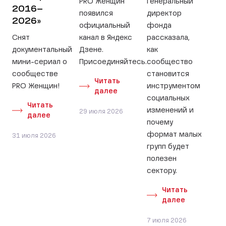
PRO Женщин
Генеральный
2016–
появился
директор
2026»
официальный
фонда
Снят
канал в Яндекс
рассказала,
документальный
Дзене.
как
мини-сериал о
Присоединяйтесь.
сообщество
сообществе
становится
Читать
PRO Женщин!
инструментом
далее
социальных
Читать
изменений и
29 июля 2026
далее
почему
формат малых
31 июля 2026
групп будет
полезен
сектору.
Читать
далее
7 июля 2026