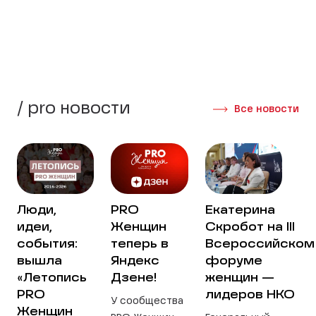
Создать группу
Интервью участниц
/ pro новости
Все новости
Люди,
PRO
Екатерина
идеи,
Женщин
Скробот на III
события:
теперь в
Всероссийском
вышла
Яндекс
форуме
«Летопись
Дзене!
женщин —
PRO
лидеров НКО
У сообщества
Женщин