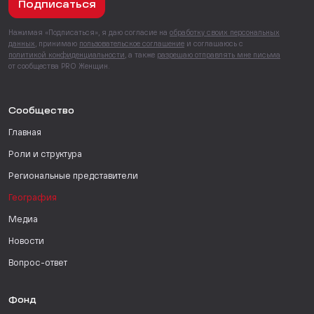
Подписаться
Нажимая «Подписаться», я даю согласие на
обработку своих персональных
данных
, принимаю
пользовательское соглашение
и соглашаюсь с
политикой конфиденциальности
, а также
разрешаю отправлять мне письма
от сообщества PRO Женщин.
Сообщество
Главная
Роли и структура
Региональные представители
География
Медиа
Новости
Вопрос-ответ
Фонд