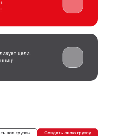
.
!
лизует цели,
нниц!
ть все группы
Создать свою группу