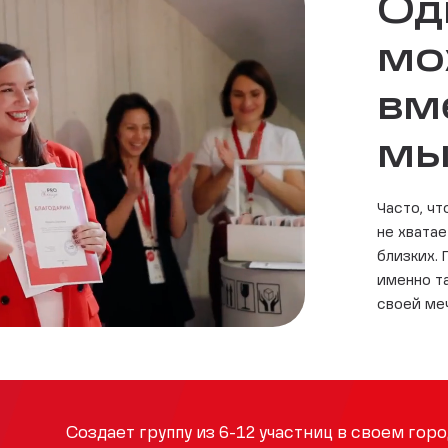
Од
мо
вм
мы
Часто, ч
не хвата
близких.
именно т
своей ме
Создает группу из 6-12 участниц в своем горо