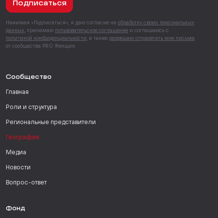
Подписаться
Нажимая «Подписаться», я даю согласие на
обработку своих персональных
данных
, принимаю
пользовательское соглашение
и соглашаюсь с
политикой конфиденциальности
, а также
разрешаю отправлять мне письма
от сообщества PRO Женщин.
Сообщество
Главная
Роли и структура
Региональные представители
География
Медиа
Новости
Вопрос-ответ
Фонд