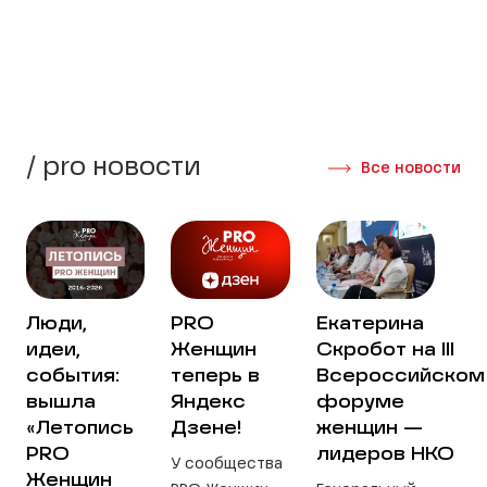
Создать группу
Интервью участниц
/ pro новости
Все новости
Люди,
PRO
Екатерина
идеи,
Женщин
Скробот на III
события:
теперь в
Всероссийском
вышла
Яндекс
форуме
«Летопись
Дзене!
женщин —
PRO
лидеров НКО
У сообщества
Женщин