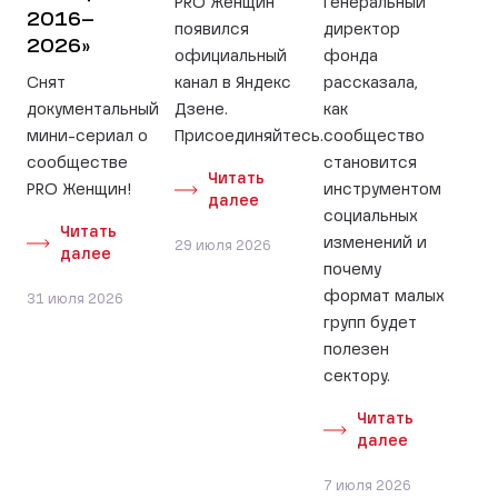
PRO Женщин
Генеральный
2016–
появился
директор
2026»
официальный
фонда
Снят
канал в Яндекс
рассказала,
документальный
Дзене.
как
мини-сериал о
Присоединяйтесь.
сообщество
сообществе
становится
Читать
PRO Женщин!
инструментом
далее
социальных
Читать
изменений и
29 июля 2026
далее
почему
формат малых
31 июля 2026
групп будет
полезен
сектору.
Читать
далее
7 июля 2026