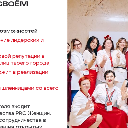
 СВОЁМ
возможностей:
ние лидерских и
овой репутации в
лиц твоего города;
ржит в реализации
шленницами со всего
теля входит
ества PRO Женщин,
сотрудничества в
изация открытых