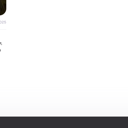
2025
и,
а