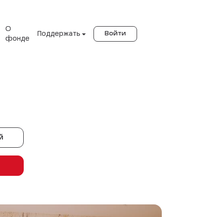
О
Поддержать
Войти
фонде
й