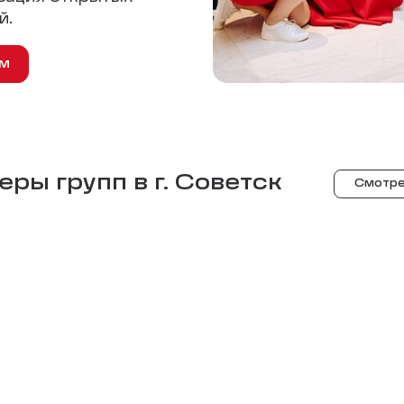
й.
ем
ры групп в г.
Советск
Смотре