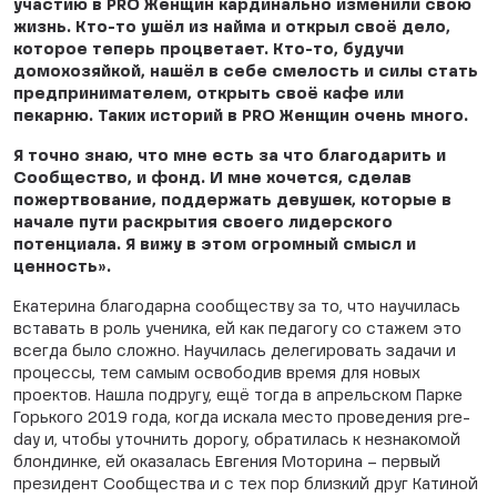
участию в PRO Женщин кардинально изменили свою
жизнь. Кто-то ушёл из найма и открыл своё дело,
которое теперь процветает. Кто-то, будучи
домохозяйкой, нашёл в себе смелость и силы стать
предпринимателем, открыть своё кафе или
пекарню. Таких историй в PRO Женщин очень много.
Я точно знаю, что мне есть за что благодарить и
Сообщество, и фонд. И мне хочется, сделав
пожертвование, поддержать девушек, которые в
начале пути раскрытия своего лидерского
потенциала. Я вижу в этом огромный смысл и
ценность».
Екатерина благодарна сообществу за то, что научилась
вставать в роль ученика, ей как педагогу со стажем это
всегда было сложно. Научилась делегировать задачи и
процессы, тем самым освободив время для новых
проектов. Нашла подругу, ещё тогда в апрельском Парке
Горького 2019 года, когда искала место проведения pre-
day и, чтобы уточнить дорогу, обратилась к незнакомой
блондинке, ей оказалась Евгения Моторина – первый
президент Сообщества и с тех пор близкий друг Катиной