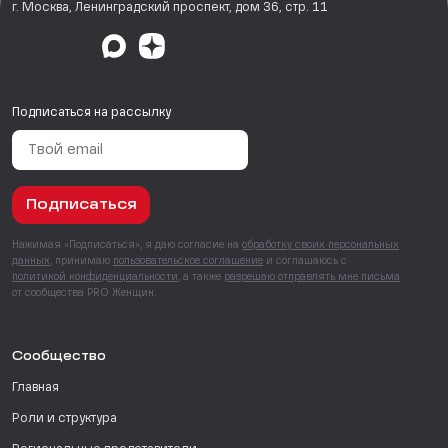
г. Москва, Ленинградский проспект, дом 36, стр. 11
Подписаться на рассылку
Подписаться
Нажимая «Подписаться», я даю согласие на
обработку своих персональных
данных
, принимаю
пользовательское соглашение
и соглашаюсь с
политикой конфиденциальности
, а также
разрешаю отправлять мне письма
от сообщества PRO Женщин.
Сообщество
Главная
Роли и структура