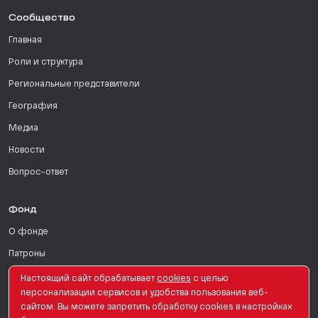
Сообщество
Главная
Роли и структура
Региональные представители
География
Медиа
Новости
Вопрос-ответ
Фонд
О фонде
Патроны
Поддержать
Настоящий сайт обрабатывает
сookies
с целью
персонализации сервисов и удобства пользования веб-
Для СМИ
сайтом. Вы можете запретить обработку сookies в настройках