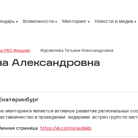
ендарь
Возможности
Менторинг
Новости и медиа
ы PRO Женщин
Журавлева Татьяна Александровна
на Александровна
Екатеринбург
ью менторинга является активное развитие региональных со
 наставничество в проведении лидерами встреч групп по ме
Личная страница
https://vk.com/urvedekb