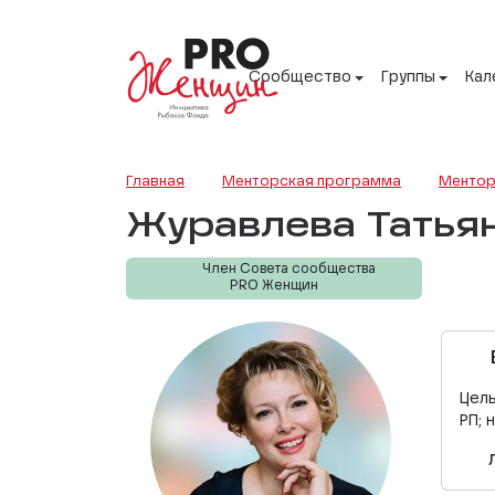
Сообщество
Группы
Кал
Главная
Менторская программа
Ментор
Журавлева Татья
Член Совета сообщества
PRO Женщин
Цел
РП;