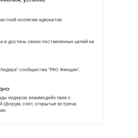
ижения, успехи)
ластной коллегии адвокатов.
 и достичь своих поставленных целей на
 Лидера" сообщества "PRO Женщин".
дно
нды лидеров; взаимодействие с
 (форум, слёт, открытые встречи,
цы.