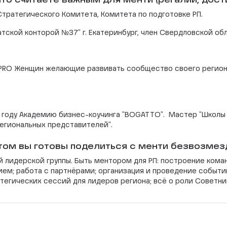
то считаете важным для менти (регалии, дост
тратегического Комитета, Комитета по подготовке РП.
тской конторой №37" г. Екатеринбург, член Свердловской об
PRO Женщин желающие развивать сообщество своего региона
 году Академию бизнес-коучинга "BOGATTO". Мастер "Школы
Региональных представителей".
том вы готовы поделиться с менти безвозмез
й лидерской группы. Быть ментором для РП: построение кома
ем; работа с партнёрами; организация и проведение событий
атегических сессий для лидеров региона; всё о роли Советни