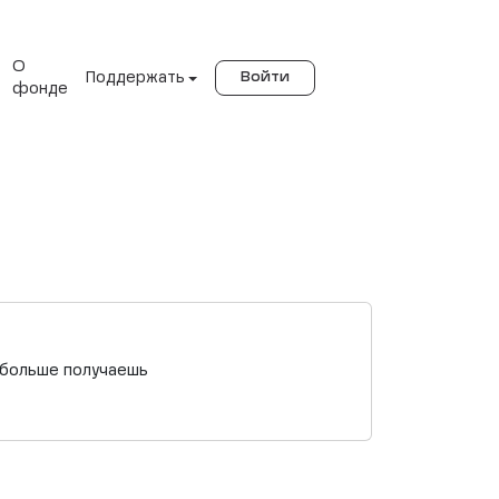
О
Поддержать
Войти
фонде
м больше получаешь