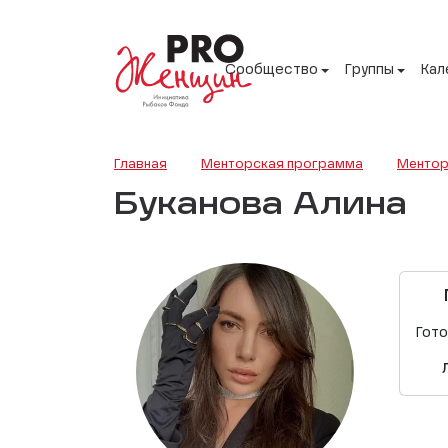
Сообщество
Группы
Кал
Главная
Менторская программа
Ментор
Буканова Алина
Гот