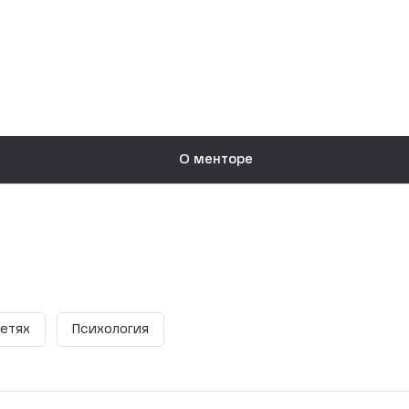
О менторе
сетях
Психология