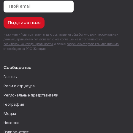
Подписаться
Нажимая «Подписаться», я даю согласие на
обработку своих персональных
данных
, принимаю
пользовательское соглашение
и соглашаюсь с
политикой конфиденциальности
, а также
разрешаю отправлять мне письма
от сообщества PRO Женщин.
Сообщество
Главная
Роли и структура
Региональные представители
География
Медиа
Новости
Вопрос-ответ