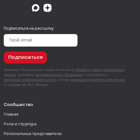
Подписаться на рассылку
Подписаться
Нажимая «Подписаться», я даю согласие на
обработку своих персональных
данных
, принимаю
пользовательское соглашение
и соглашаюсь с
политикой конфиденциальности
, а также
разрешаю отправлять мне письма
от сообщества PRO Женщин.
Сообщество
Главная
Роли и структура
Региональные представители