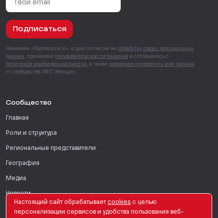
Подписаться
Нажимая «Подписаться», я даю согласие на
обработку своих персональных
данных
, принимаю
пользовательское соглашение
и соглашаюсь с
политикой конфиденциальности
, а также
разрешаю отправлять мне письма
от сообщества PRO Женщин.
Сообщество
Главная
Роли и структура
Региональные представители
География
Медиа
Новости
Настоящий сайт обрабатывает
сookies
с целью
Вопрос-ответ
персонализации сервисов и удобства пользования веб-