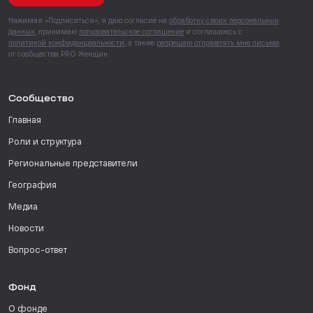
Нажимая «Подписаться», я даю согласие на
обработку своих персональных
данных
, принимаю
пользовательское соглашение
и соглашаюсь с
политикой конфиденциальности
, а также
разрешаю отправлять мне письма
от сообщества PRO Женщин.
Сообщество
Главная
Роли и структура
Региональные представители
География
Медиа
Новости
Вопрос-ответ
Фонд
О фонде