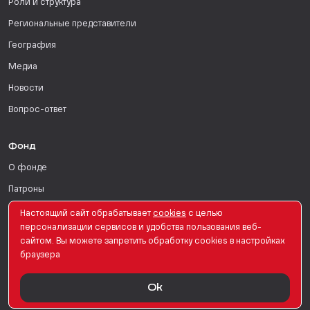
Роли и структура
Региональные представители
География
Медиа
Новости
Вопрос-ответ
Фонд
О фонде
Патроны
Поддержать
Настоящий сайт обрабатывает
сookies
с целью
персонализации сервисов и удобства пользования веб-
Для СМИ
сайтом. Вы можете запретить обработку сookies в настройках
браузера
English Version
Ok
© PRO Женщин. Все права защищены. 2026