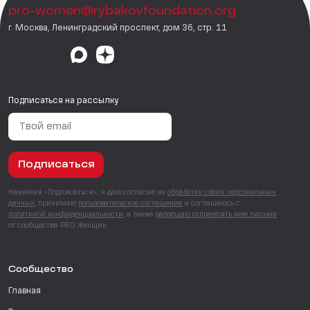
pro-women@rybakovfoundation.org
г. Москва, Ленинградский проспект, дом 36, стр. 11
Подписаться на рассылку
Подписаться
Нажимая «Подписаться», я даю согласие на
обработку своих персональных
данных
, принимаю
пользовательское соглашение
и соглашаюсь с
политикой конфиденциальности
, а также
разрешаю отправлять мне письма
от сообщества PRO Женщин.
Сообщество
Главная