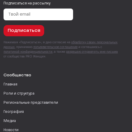
Подписаться на рассылку
Подписаться
Нажимая «Подписаться», я даю согласие на
обработку своих персональных
данных
, принимаю
пользовательское соглашение
и соглашаюсь с
политикой конфиденциальности
, а также
разрешаю отправлять мне письма
от сообщества PRO Женщин.
Сообщество
Главная
Роли и структура
Региональные представители
География
Медиа
Новости