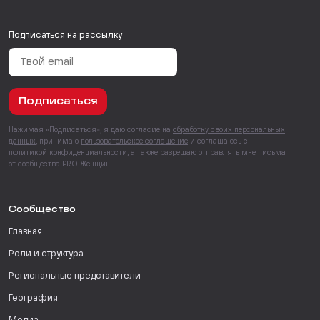
Подписаться на рассылку
Подписаться
Нажимая «Подписаться», я даю согласие на
обработку своих персональных
данных
, принимаю
пользовательское соглашение
и соглашаюсь с
политикой конфиденциальности
, а также
разрешаю отправлять мне письма
от сообщества PRO Женщин.
Сообщество
Главная
Роли и структура
Региональные представители
География