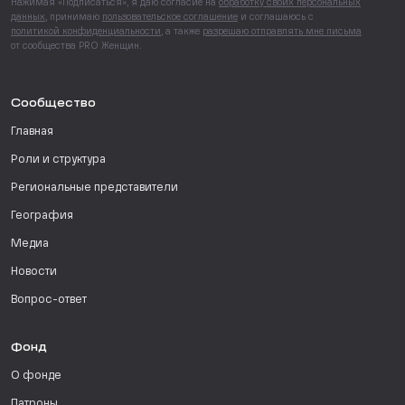
Нажимая «Подписаться», я даю согласие на
обработку своих персональных
данных
, принимаю
пользовательское соглашение
и соглашаюсь с
политикой конфиденциальности
, а также
разрешаю отправлять мне письма
от сообщества PRO Женщин.
Сообщество
Главная
Роли и структура
Региональные представители
География
Медиа
Новости
Вопрос-ответ
Фонд
О фонде
Патроны