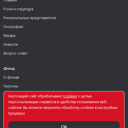
Главная
Роли и структура
Региональные представители
География
Медиа
Новости
Вопрос-ответ
Фонд
О фонде
Патроны
Поддержать
Настоящий сайт обрабатывает
сookies
с целью
персонализации сервисов и удобства пользования веб-
Для СМИ
сайтом. Вы можете запретить обработку сookies в настройках
браузера
English Version
Ok