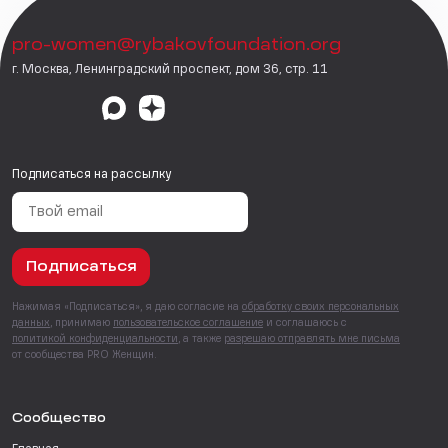
pro-women@rybakovfoundation.org
г. Москва, Ленинградский проспект, дом 36, стр. 11
Подписаться на рассылку
Подписаться
Нажимая «Подписаться», я даю согласие на
обработку своих персональных
данных
, принимаю
пользовательское соглашение
и соглашаюсь с
политикой конфиденциальности
, а также
разрешаю отправлять мне письма
от сообщества PRO Женщин.
Сообщество