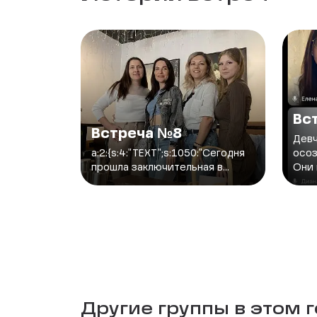
Вс
Встреча №8
Девч
a:2:{s:4:"TEXT";s:1050:"Сегодня
осоз
прошла заключительная в...
Они 
Другие группы в этом 