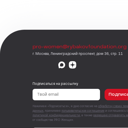
pro-women@rybakovfoundation.org
г. Москва, Ленинградский проспект, дом 36, стр. 11
Подписаться на рассылку
Подпис
Нажимая «Подписаться», я даю согласие на
обработку своих пе
данных
, принимаю
пользовательское соглашение
и соглашаюсь 
политикой конфиденциальности
, а также
разрешаю отправлять 
от сообщества PRO Женщин.