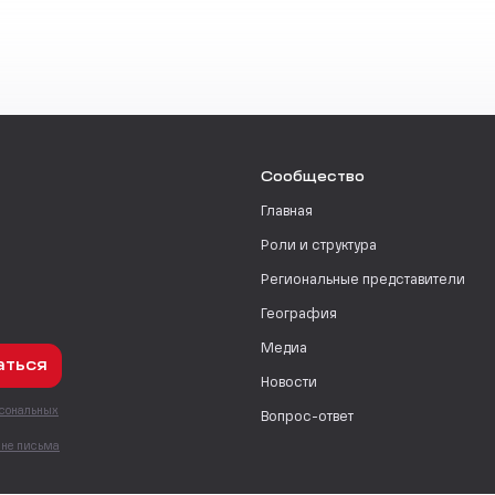
Сообщество
Главная
Роли и структура
Региональные представители
География
Медиа
аться
Новости
рсональных
Вопрос-ответ
с
мне письма