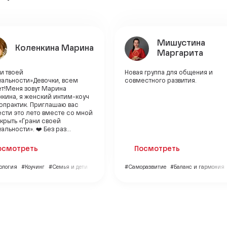
Мишустина
Коленкина Марина
Маргарита
и твоей
Новая группа для общения и
уальности»Девочки, всем
совместного развития.
ет!Меня зовут Марина
кина, я женский интим-коуч
опрактик. Приглашаю вас
сти это лето вместе со мной
крыть «Грани своей
альности». ❤️ Без раз...
осмотреть
Посмотреть
ология
#Коучинг
#Семья и дети
#Саморазвитие
#Баланс и гармония