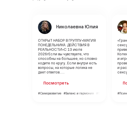
Николаевна Юлия
ОТКРЫТ НАБОР В ГРУППУ«МАГИЯ
«Гран
ПОНЕДЕЛЬНИКА. ДЕЙСТВИЯ В
секс
РЕАЛЬНОСТИ»С 13 июля
прив
2026гЕсли вы чувствуете, что
Колен
способны на большее, но словно
и игр
ходите по кругу…Если внутри есть
прове
вопросы, на которые логика не
и рас
дает ответов…...
сексу
Посмотреть
П
#Саморазвитие
#Баланс и гармония
#Психология
#Псих