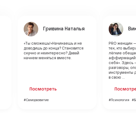
Гривина Наталья
Ви
«Ты сможешь!»Начинаешь и не
PRO женщин —
доводишь до конца? Становится
тех, кто выбир
скучно и неинтересно? Давай
лёгкие обещан
начнем меняться вместе.
аффирмаций «
себя». Здесь 
разговоры, оп
инструменты дл
в свою ...
Посмотреть
Посмотр
#Саморазвитие
#Психология
#Б