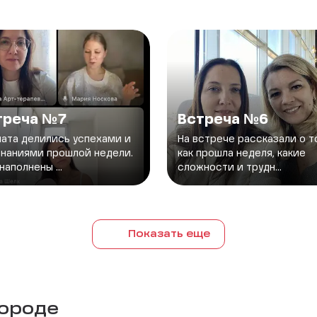
треча №7
Встреча №6
ата делились успехами и
На встрече рассказали о 
наниями прошлой недели.
как прошла неделя, какие
наполнены ...
сложности и трудн...
Показать еще
городе