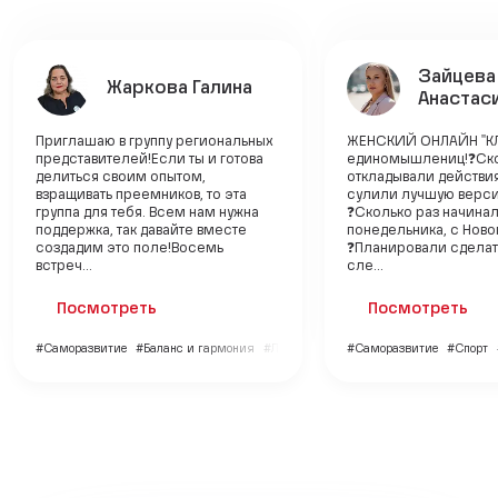
Зайцева
Жаркова Галина
Анастас
Приглашаю в группу региональных
ЖЕНСКИЙ ОНЛАЙН "КЛ
представителей!Если ты и готова
единомышлениц!❓Ско
делиться своим опытом,
откладывали действия
взращивать преемников, то эта
сулили лучшую верс
группа для тебя. Всем нам нужна
❓Сколько раз начинали
поддержка, так давайте вместе
понедельника, с Ново
создадим это поле!Восемь
❓Планировали сделат
встреч...
сле...
Посмотреть
Посмотреть
#Саморазвитие
#Баланс и гармония
#Личный бренд
#Саморазвитие
#Спорт