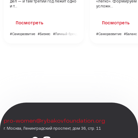
дел — и там третий год лежит одно
«легко». Формируем 
и т...
усложн...
Посмотреть
Посмотреть
#Саморазвитие
#Бизнес
#Личный бренд
#Саморазвитие
#Баланс
pro-women@rybakovfoundation.org
г. Москва, Ленинградский проспект, дом 36, стр. 11