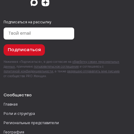
Подписаться на рассылку
Подписаться
Нажимая «Подписаться», я даю согласие на
обработку своих персональных
данных
, принимаю
пользовательское соглашение
и соглашаюсь с
политикой конфиденциальности
, а также
разрешаю отправлять мне письма
от сообщества PRO Женщин.
Сообщество
Главная
Роли и структура
Региональные представители
География