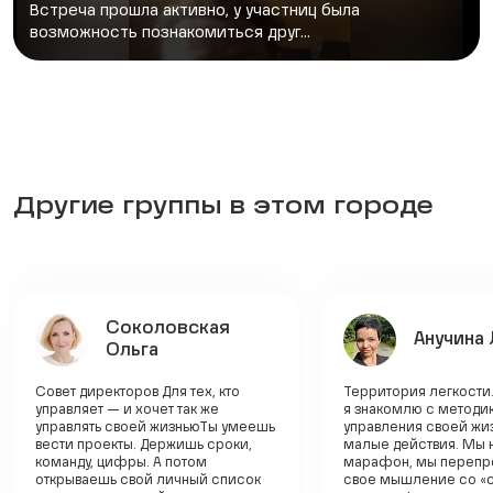
Встреча прошла активно, у участниц была
возможность познакомиться друг...
Другие группы в этом городе
Соколовская
Анучина
Ольга
Совет директоров Для тех, кто
Территория легкости.
управляет — и хочет так же
я знакомлю с методи
управлять своей жизньюТы умеешь
управления своей жи
вести проекты. Держишь сроки,
малые действия. Мы 
команду, цифры. А потом
марафон, мы переп
открываешь свой личный список
свое мышление со «