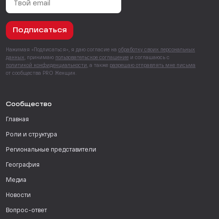
Подписаться
Нажимая «Подписаться», я даю согласие на
обработку своих персональных
данных
, принимаю
пользовательское соглашение
и соглашаюсь с
политикой конфиденциальности
, а также
разрешаю отправлять мне письма
от сообщества PRO Женщин.
Сообщество
Главная
Роли и структура
Региональные представители
География
Медиа
Новости
Вопрос-ответ