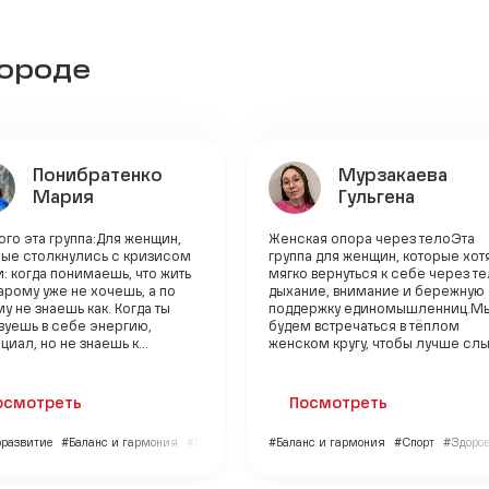
городе
Понибратенко
Мурзакаева
Мария
Гульгена
ого эта группа:Для женщин,
Женская опора через телоЭта
рые столкнулись с кризисом
группа для женщин, которые хот
: когда понимаешь, что жить
мягко вернуться к себе через те
арому уже не хочешь, а по
дыхание, внимание и бережную
у не знаешь как. Когда ты
поддержку единомышленниц.М
вуешь в себе энергию,
будем встречаться в тёплом
циал, но не знаешь к...
женском кругу, чтобы лучше слы.
осмотреть
Посмотреть
развитие
#Баланс и гармония
#Личный бренд
#Баланс и гармония
#Спорт
#Здоров