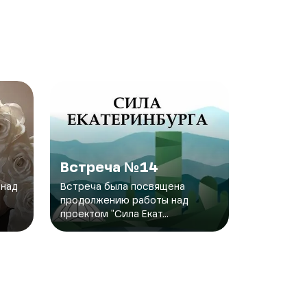
Встреча №14
 над
Встреча была посвящена
продолжению работы над
проектом "Сила Екат...