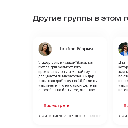
Другие группы в этом 
Щербак Мария
"Лидер есть в каждой"Закрытая
Для к
группа для совместного
кото
проживания опыта малой группы
жизни
для участниц марафона "Лидер
по ст
есть в каждой" (группа 18)Если вы
новом
чувствуете, что на самом деле вы
чувст
способны на большее, что в вас ...
потен
Посмотреть
П
#Саморазвитие
#Творчество
#Психология
#Само