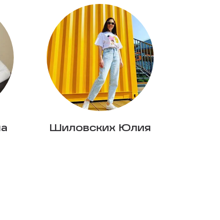
на
Шиловских Юлия