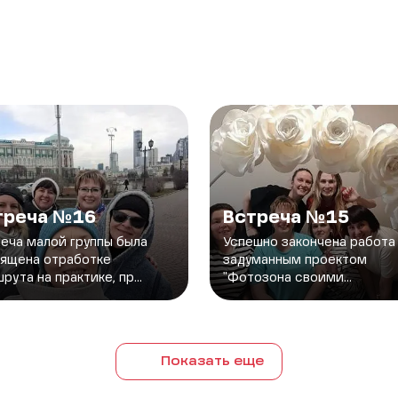
треча №16
Встреча №15
еча малой группы была
Успешно закончена работа
ящена отработке
задуманным проектом
рута на практике, пр...
"Фотозона своими...
Показать еще