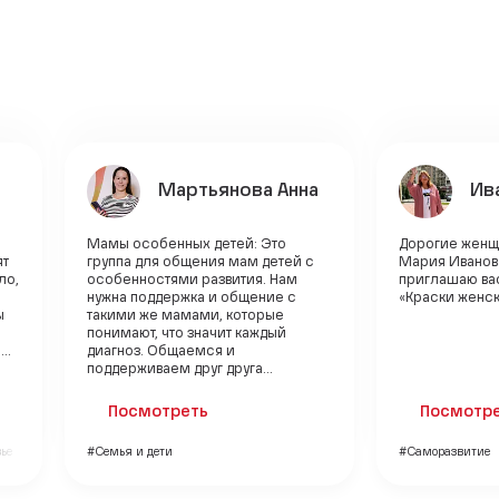
Мартьянова Анна
Ив
Мамы особенных детей: Это
Дорогие женщ
ят
группа для общения мам детей с
Мария Иванова
ло,
особенностями развития. Нам
приглашаю вас
нужна поддержка и общение с
«Краски женс
ы
такими же мамами, которые
понимают, что значит каждый
..
диагноз. Общаемся и
поддерживаем друг друга...
Посмотреть
Посмотр
ье
#Семья и дети
#Саморазвитие