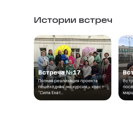
Истории встреч
Встреча №17
Вс
Полная реализация проекта
Встр
пешеходная экскурсия - квест
посв
"Сила Екат...
марш